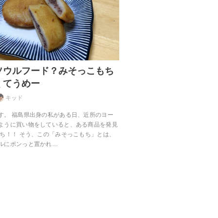
ソウルフード？みそっこもち
くてうめー
キッド
す。 福島県出身の私がある日、近所のヨー
ように買い物をしていると、ある商品を発見
もち！！ そう、この「みそっこもち」とは、
ルにポンっと置かれ…