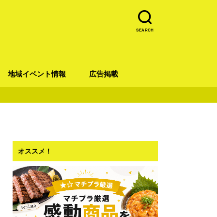
SEARCH
地域イベント情報
広告掲載
青葉区
宮城野区
太白区
若林区
泉区
オススメ！