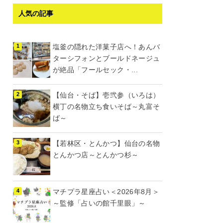
人気の記事
塩釜の隠れた洋菓子店へ！あんバ
ターシフォンとブールドネージュ
が絶品「フールセック・...
【仙台・そば】壱弐参（いろは）
横丁の名物立ち食いそば～丸富そ
ば～
【若林区・とんかつ】仙台の名物
とんかつ店～とんかつ杉～
マチプラ星座占い＜2026年8月＞
～監修「占いの館千里眼」～