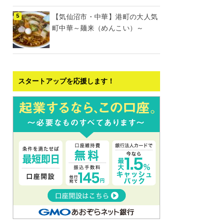
【気仙沼市・中華】港町の大人気
町中華～麺来（めんこい）～
スタートアップを応援します！