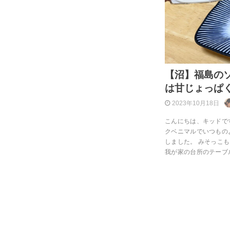
【沼】福島の
は甘じょっぱ
2023年10月18日
こんにちは、キッドで
クベニマルでいつもの
しました。 みそっこ
我が家の台所のテーブ