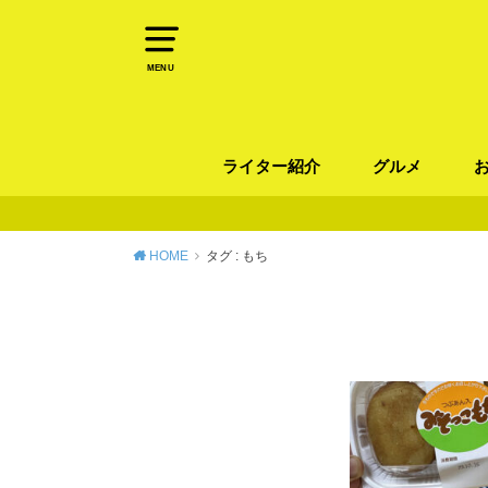
MENU
ライター紹介
グルメ
パン
ラーメン / そ
カレー
カフェ
スイーツ
和食
イタリアン / 
中華 / 韓国料理
エスニック料理
肉料理
魚料理
HOME
タグ : もち