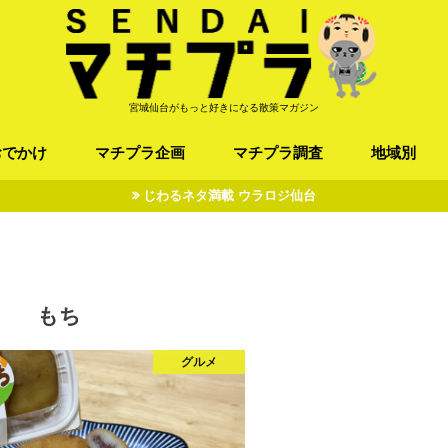
宮城仙台がもっと好きになる散策マガジン
おでかけ
マチプラ企画
マチプラ調査
地域別
じわるネタ満載 ウラロジ仙台
ば/うどん
フレンチ / スペイン
お店
施設
公園
お寺/神社/史跡
スポーツ
エンターティメント
オトアルキ
マチプラ企業訪問
ファッション
ブラミヤギ
マチプラ漫画
マチプラ小説
歴史
仙台
県北
県南
三陸
もち
グルメ