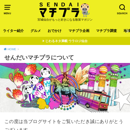
MENU
SEARCH
宮城仙台がもっと好きになる散策マガジン
ライター紹介
グルメ
おでかけ
マチプラ企画
マチプラ調査
地
じわるネタ満載 ウラロジ仙台
HOME
せんだいマチプラについて
この度は当ブログサイトをご覧いただき誠にありがとう
ございます。