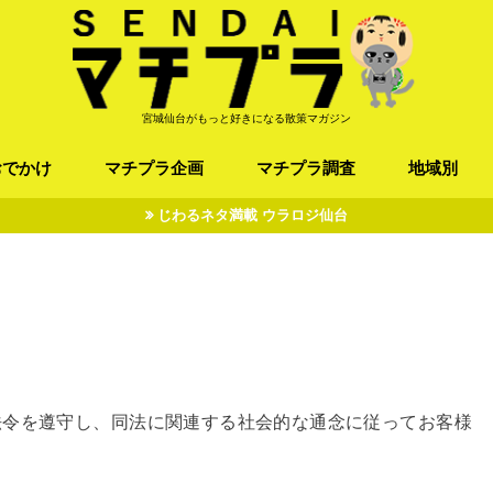
宮城仙台がもっと好きになる散策マガジン
おでかけ
マチプラ企画
マチプラ調査
地域別
じわるネタ満載 ウラロジ仙台
ば/うどん
フレンチ / スペイン
お店
施設
公園
お寺/神社/史跡
スポーツ
エンターティメント
オトアルキ
マチプラ企業訪問
ファッション
ブラミヤギ
マチプラ漫画
マチプラ小説
歴史
仙台
県北
県南
三陸
法令を遵守し、同法に関連する社会的な通念に従ってお客様