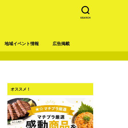
SEARCH
地域イベント情報
広告掲載
青葉区
宮城野区
太白区
若林区
泉区
オススメ！