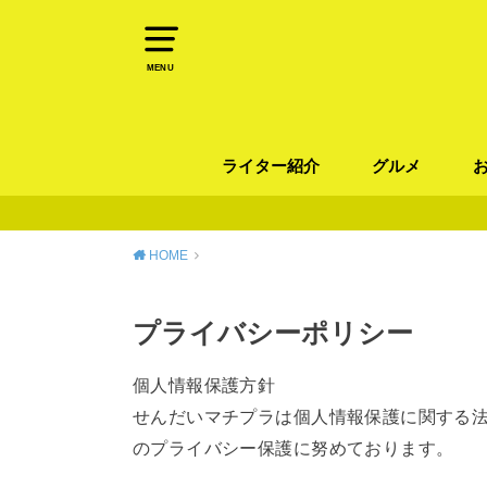
MENU
ライター紹介
グルメ
パン
ラーメン / そ
カレー
カフェ
スイーツ
和食
イタリアン / 
中華 / 韓国料理
エスニック料理
肉料理
魚料理
HOME
プライバシーポリシー
個人情報保護方針
せんだいマチプラは個人情報保護に関する
のプライバシー保護に努めております。