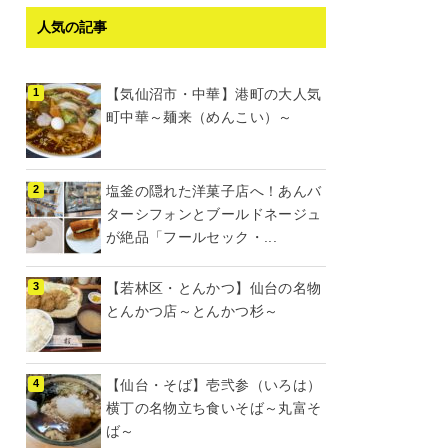
人気の記事
【気仙沼市・中華】港町の大人気
町中華～麺来（めんこい）～
塩釜の隠れた洋菓子店へ！あんバ
ターシフォンとブールドネージュ
が絶品「フールセック・...
【若林区・とんかつ】仙台の名物
とんかつ店～とんかつ杉～
【仙台・そば】壱弐参（いろは）
横丁の名物立ち食いそば～丸富そ
ば～