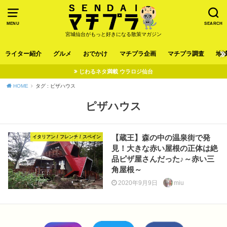
MENU
SEARCH
宮城仙台がもっと好きになる散策マガジン
ライター紹介
グルメ
おでかけ
マチプラ企画
マチプラ調査
地
じわるネタ満載 ウラロジ仙台
HOME
タグ : ピザハウス
ピザハウス
【蔵王】森の中の温泉街で発
イタリアン / フレンチ / スペイン
見！大きな赤い屋根の正体は絶
品ピザ屋さんだった♪～赤い三
角屋根～
2020年9月9日
miu