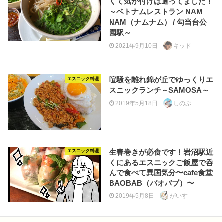
くて気が付けば通ってました！
～ベトナムレストラン NAM
NAM（ナムナム） / 勾当台公
園駅～
2021年9月10日
キッド
喧騒を離れ錦が丘でゆっくりエ
エスニック料理
スニックランチ～SAMOSA～
2019年5月18日
しのぶ
生春巻きが必食です！岩沼駅近
エスニック料理
くにあるエスニックご飯屋で呑
んで食べて異国気分〜cafe食堂
BAOBAB（バオバブ）〜
2019年5月8日
がいす