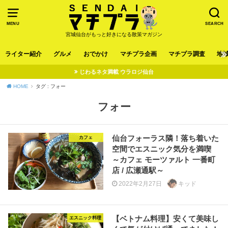
MENU
SEARCH
宮城仙台がもっと好きになる散策マガジン
ライター紹介
グルメ
おでかけ
マチプラ企画
マチプラ調査
地
じわるネタ満載 ウラロジ仙台
HOME
タグ : フォー
フォー
仙台フォーラス隣！落ち着いた
カフェ
空間でエスニック気分を満喫
～カフェ モーツァルト 一番町
店 / 広瀬通駅～
2022年2月27日
キッド
【ベトナム料理】安くて美味し
エスニック料理