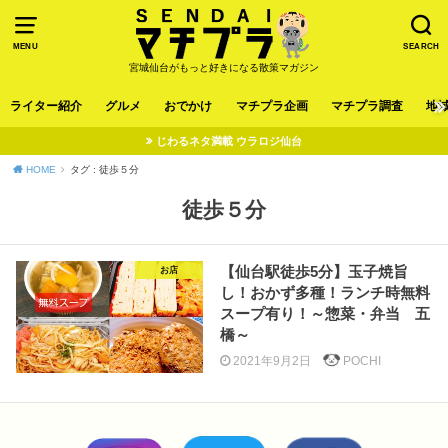
MENU
SEARCH
宮城仙台がもっと好きになる散策マガジン
ライター紹介
グルメ
おでかけ
マチプラ企画
マチプラ調査
地
じわるネタ満載 ウラロジ仙台
HOME
タグ : 徒歩５分
徒歩５分
【仙台駅徒歩5分】玉子焼旨
お店
し！おかず多種！ランチ時無料
スープ有り！～惣菜・弁当 五
橋～
2021年9月2日
POCHI