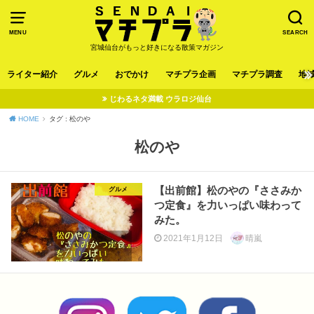
MENU
SEARCH
宮城仙台がもっと好きになる散策マガジン
ライター紹介
グルメ
おでかけ
マチプラ企画
マチプラ調査
地
じわるネタ満載 ウラロジ仙台
HOME
タグ : 松のや
松のや
【出前館】松のやの『ささみか
グルメ
つ定食』を力いっぱい味わって
みた。
2021年1月12日
晴嵐