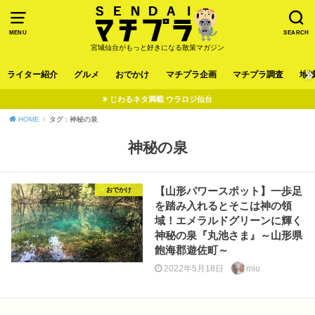
MENU
SEARCH
宮城仙台がもっと好きになる散策マガジン
ライター紹介
グルメ
おでかけ
マチプラ企画
マチプラ調査
地
じわるネタ満載 ウラロジ仙台
HOME
タグ : 神秘の泉
神秘の泉
【山形パワースポット】一歩足
おでかけ
を踏み入れるとそこは神の領
域！エメラルドグリーンに輝く
神秘の泉『丸池さま』～山形県
飽海郡遊佐町～
2022年5月18日
miu