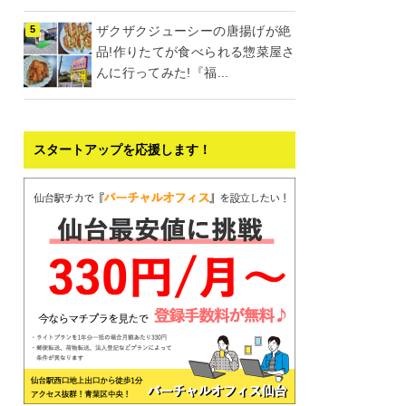
ザクザクジューシーの唐揚げが絶
品!作りたてが食べられる惣菜屋さ
んに行ってみた!『福...
スタートアップを応援します！