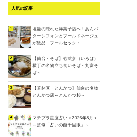
人気の記事
塩釜の隠れた洋菓子店へ！あんバ
ターシフォンとブールドネージュ
が絶品「フールセック・...
【仙台・そば】壱弐参（いろは）
横丁の名物立ち食いそば～丸富そ
ば～
【若林区・とんかつ】仙台の名物
とんかつ店～とんかつ杉～
マチプラ星座占い＜2026年8月＞
～監修「占いの館千里眼」～