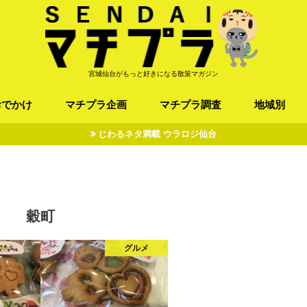
宮城仙台がもっと好きになる散策マガジン
おでかけ
マチプラ企画
マチプラ調査
地域別
じわるネタ満載 ウラロジ仙台
ば/うどん
フレンチ / スペイン
お店
施設
公園
お寺/神社/史跡
スポーツ
エンターティメント
オトアルキ
マチプラ企業訪問
ファッション
ブラミヤギ
マチプラ漫画
マチプラ小説
歴史
仙台
県北
県南
三陸
穀町
グルメ