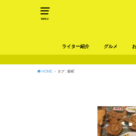
MENU
ライター紹介
グルメ
パン
ラーメン / そ
カレー
カフェ
スイーツ
和食
イタリアン / 
中華 / 韓国料理
エスニック料理
肉料理
魚料理
HOME
タグ : 穀町