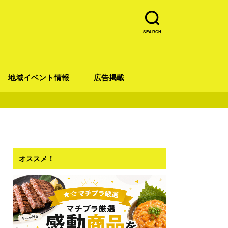
SEARCH
地域イベント情報
広告掲載
青葉区
宮城野区
太白区
若林区
泉区
オススメ！