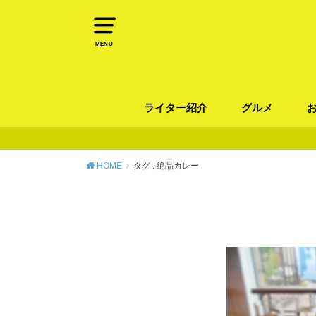
MENU
ライター紹介
グルメ
パン
ラーメン / そ
カレー
カフェ
スイーツ
和食
イタリアン / 
中華 / 韓国料理
エスニック料理
肉料理
魚料理
HOME
タグ : 絶品カレー