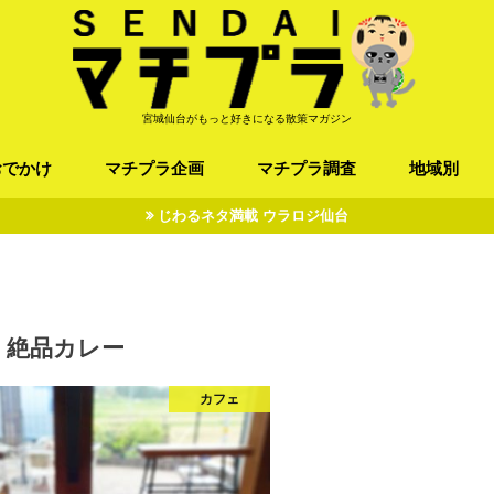
宮城仙台がもっと好きになる散策マガジン
おでかけ
マチプラ企画
マチプラ調査
地域別
じわるネタ満載 ウラロジ仙台
ば/うどん
フレンチ / スペイン
お店
施設
公園
お寺/神社/史跡
スポーツ
エンターティメント
オトアルキ
マチプラ企業訪問
ファッション
ブラミヤギ
マチプラ漫画
マチプラ小説
歴史
仙台
県北
県南
三陸
絶品カレー
カフェ