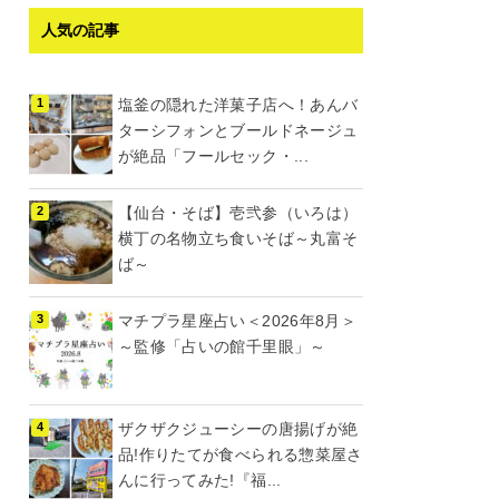
人気の記事
塩釜の隠れた洋菓子店へ！あんバ
ターシフォンとブールドネージュ
が絶品「フールセック・...
【仙台・そば】壱弐参（いろは）
横丁の名物立ち食いそば～丸富そ
ば～
マチプラ星座占い＜2026年8月＞
～監修「占いの館千里眼」～
ザクザクジューシーの唐揚げが絶
品!作りたてが食べられる惣菜屋さ
んに行ってみた!『福...