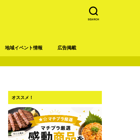
SEARCH
地域イベント情報
広告掲載
青葉区
宮城野区
太白区
若林区
泉区
オススメ！