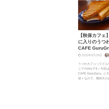
【秋保カフェ
に入りのうつ
CAFE Gur
2020年9月29日
うつわカフェってどん
ニアのmiuです♪ 今
CAFE GuruGur
深々なので、期待大の