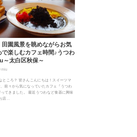
】田園風景を眺めながらお気
わで楽しむカフェ時間♪うつわ
uGru～太白区秋保～
miu
なところ？ 皆さんこんにちは！スイーツマ
回は、前々から気になっていたカフェ『うつわ
u』に行ってきました。 最近うつわなど食器に興味
お店…