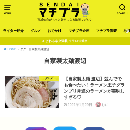
MENU
SEARCH
宮城仙台がもっと好きになる散策マガジン
ライター紹介
グルメ
おでかけ
マチプラ企画
マチプラ調査
地
じわるネタ満載 ウラロジ仙台
HOME
タグ : 自家製太麺渡辺
自家製太麺渡辺
【自家製太麺 渡辺】並んでで
グルメ
も食べたい！ラーメン王子グラ
ンプリ常連のラーメンが美味し
すぎる♡
2021年1月29日
むに