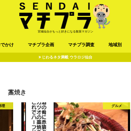
宮城仙台がもっと好きになる散策マガジン
おでかけ
マチプラ企画
マチプラ調査
地域別
じわるネタ満載 ウラロジ仙台
ば/うどん
フレンチ / スペイン
お店
施設
公園
お寺/神社/史跡
スポーツ
エンターティメント
オトアルキ
マチプラ企業訪問
ファッション
ブラミヤギ
マチプラ漫画
マチプラ小説
歴史
仙台
県北
県南
三陸
藁焼き
料理
グルメ