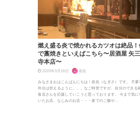
燃え盛る炎で焼かれるカツオは絶品！
で藁焼きといえばこちら〜居酒屋 矢三
寺本店〜
2020年3月16日
凪佐
みなさまおはこんばんにちは！凪佐（なぎさ）です。 不要
外出は控えるように。。。なご時世ですが、自分のできる
食店さんを応援していこうと思っております。 今まで気に
いたお店、なじみのお店・・・家でのご飯や…