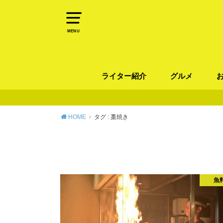
MENU
ライター紹介
グルメ
パン
ラーメン / そ
カレー
カフェ
スイーツ
和食
イタリアン / 
中華 / 韓国料理
エスニック料理
肉料理
魚料理
HOME
タグ : 藁焼き
魚