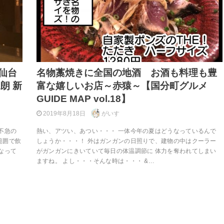
仙台
名物藁焼きに全国の地酒 お酒も料理も豊
朗 新
富な嬉しいお店～赤猿～【国分町グルメ
GUIDE MAP vol.18】
2019年8月18日
がいす
不急の
熱い、アツい、あつい・・・ 一体今年の夏はどうなっているんで
範囲で飲
しょうか・・・！ 外はガンガンの日照りで、建物の中はクーラー
なって
がガンガンにきいていて毎日の体温調節に 体力を奪われてしまい
ますね。 よし・・・そんな時は・・・ &…