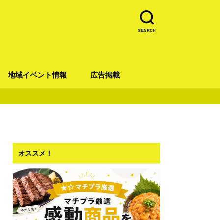
SEARCH
地域イベント情報
広告掲載
青葉区
宮城野区
太白区
若林区
泉区
オススメ！