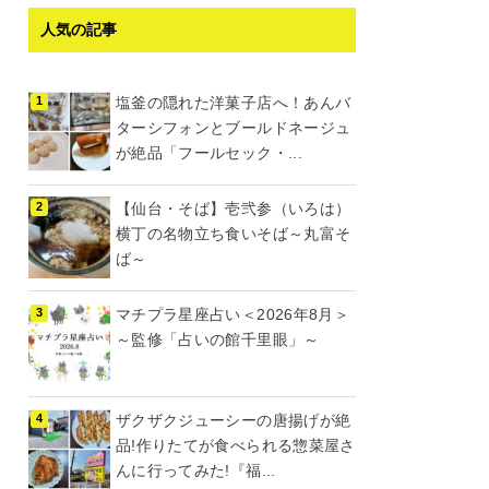
人気の記事
塩釜の隠れた洋菓子店へ！あんバ
ターシフォンとブールドネージュ
が絶品「フールセック・...
【仙台・そば】壱弐参（いろは）
横丁の名物立ち食いそば～丸富そ
ば～
マチプラ星座占い＜2026年8月＞
～監修「占いの館千里眼」～
ザクザクジューシーの唐揚げが絶
品!作りたてが食べられる惣菜屋さ
んに行ってみた!『福...