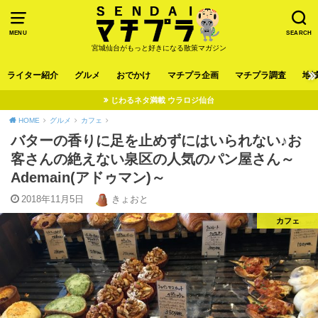
MENU
SEARCH
宮城仙台がもっと好きになる散策マガジン
ライター紹介
グルメ
おでかけ
マチプラ企画
マチプラ調査
地
じわるネタ満載 ウラロジ仙台
HOME
グルメ
カフェ
バターの香りに足を止めずにはいられない♪お
客さんの絶えない泉区の人気のパン屋さん～
Ademain(アドゥマン)～
2018年11月5日
きょおと
カフェ