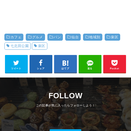
カフェ
グルメ
パン
仙台
地域別
泉区
七北田公園
泉区
ツイート
シェア
はてブ
送る
Pocket
FOLLOW