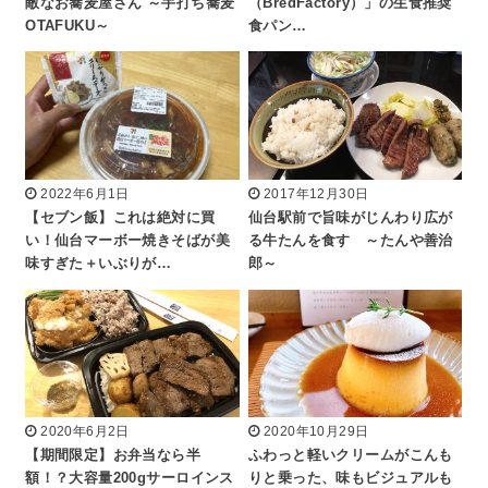
敵なお蕎麦屋さん ～手打ち蕎麦
（BredFactory）」の生食推奨
OTAFUKU～
食パン…
2022年6月1日
2017年12月30日
【セブン飯】これは絶対に買
仙台駅前で旨味がじんわり広が
い！仙台マーボー焼きそばが美
る牛たんを食す ～たんや善治
味すぎた＋いぶりが…
郎～
2020年6月2日
2020年10月29日
【期間限定】お弁当なら半
ふわっと軽いクリームがこんも
額！？大容量200gサーロインス
りと乗った、味もビジュアルも