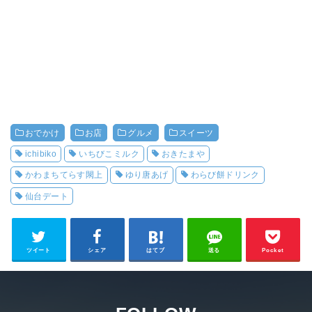
おでかけ
お店
グルメ
スイーツ
ichibiko
いちびこミルク
おきたまや
かわまちてらす閖上
ゆり唐あげ
わらび餅ドリンク
仙台デート
ツイート
シェア
はてブ
送る
Pocket