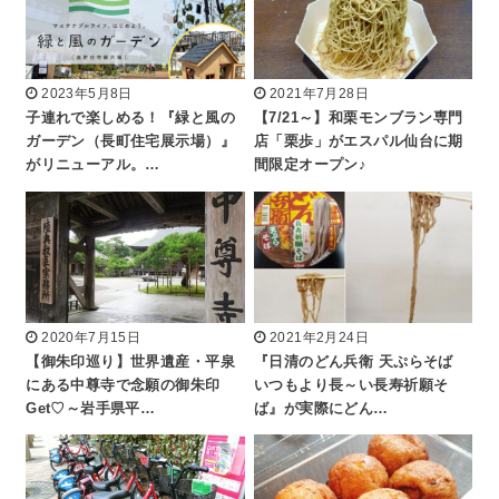
2023年5月8日
2021年7月28日
子連れで楽しめる！『緑と風の
【7/21～】和栗モンブラン専門
ガーデン（長町住宅展示場）』
店「栗歩」がエスパル仙台に期
がリニューアル。…
間限定オープン♪
2020年7月15日
2021年2月24日
【御朱印巡り】世界遺産・平泉
『日清のどん兵衛 天ぷらそば
にある中尊寺で念願の御朱印
いつもより長～い長寿祈願そ
Get♡～岩手県平…
ば』が実際にどん…