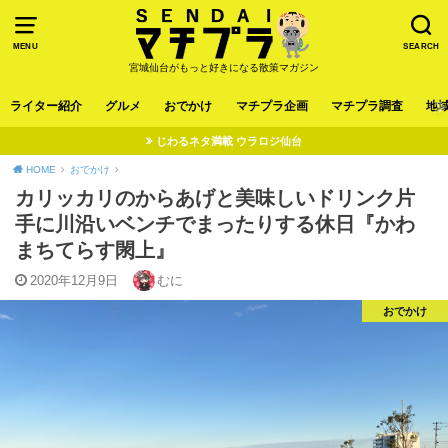
MENU
SEARCH
宮城仙台がもっと好きになる散策マガジン
ライター紹介
グルメ
おでかけ
マチプラ企画
マチプラ調査
地
じわるネタ満載 ウラロジ仙台
HOME
おでかけ
カリッカリのからあげと美味しいドリンク片
手に川沿いベンチでまったりする休日『かわ
まちてらす閖上』
2020年12月9日
むに
おでかけ