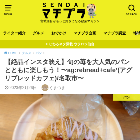
MENU
SEARCH
宮城仙台がもっと好きになる散策マガジン
ライター紹介
グルメ
おでかけ
マチプラ企画
マチプラ調査
地
じわるネタ満載 ウラロジ仙台
HOME
グルメ
パン
【絶品インスタ映え】旬の苺を大人気のパン
とともに楽しもう！〜ag:rebread+cafe’(アグ
リブレッドカフェ)/名取市〜
2023年2月26日
くまつま
パン