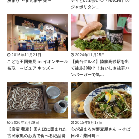
決まり ～まんま亭 楽～
ティとの出会い♡『HACHI』の
ジャポリタン…
2016年11月21日
2024年11月25日
こども王国発見 in イオンモール
【仙台グルメ】陸前高砂駅を出
名取 ～ピュア キッズ～
て徒歩20秒？！おいしさ抜群ハ
ンバーガーで気…
2026年3月29日
2015年8月17日
【岩沼 蕎麦】田んぼに囲まれた
心が温まるお蕎麦屋さん ～そば
古民家風のお店で食べる絶品蕎
日和 / 柴田町～