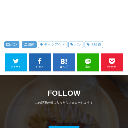
パン
県南
テイクアウト
パン
名取市
ツイート
シェア
はてブ
送る
Pocket
FOLLOW