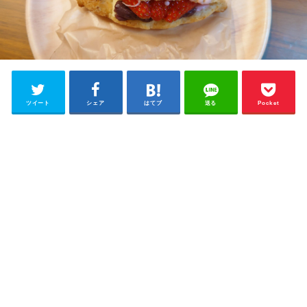
ツイート
シェア
はてブ
送る
Pocket