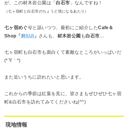
が、この材木岩公園は「
白石市
」なんですね！
（七ヶ宿町と白石市のちょうど境になるあたり）
七ヶ宿めぐり
と謳いつつ、最初にご紹介した
Cafe＆
Shop「
粋SUI
」
さんも、
材木岩公園
も
白石市
…
七ヶ宿町も白石市も面白くて素敵なところがいっぱいだ
(*´∇｀*)
また近いうちに訪れたいと思います。
これからの季節は紅葉を見に、皆さまもぜひぜひ七ヶ宿
町&白石市を訪れてみてくださいね(^^)
現地情報