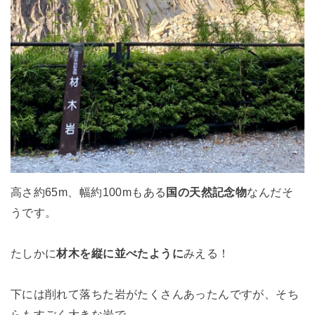
高さ約65m、幅約100mもある
国の天然記念物
なんだそ
うです。
たしかに
材木を縦に並べたように
みえる！
下には削れて落ちた岩がたくさんあったんですが、そち
らもすごく大きな岩で。