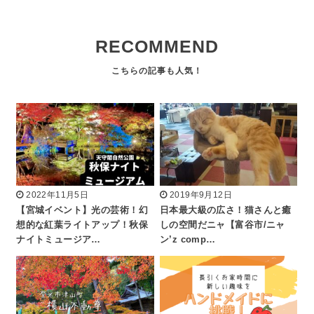
RECOMMEND
2022年11月5日
2019年9月12日
【宮城イベント】光の芸術！幻
日本最大級の広さ！猫さんと癒
想的な紅葉ライトアップ！秋保
しの空間だニャ【富谷市/ニャ
ナイトミュージア…
ン’z comp…