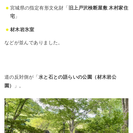
宮城県の指定有形文化財「
旧上戸沢検断屋敷 木村家住
宅
」
材木岩氷室
などが並んでありました。
道の反対側が「
水と石との語らいの公園（材木岩公
園）
」。