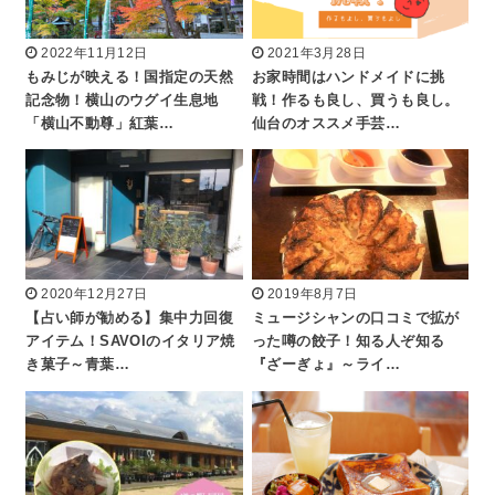
2022年11月12日
2021年3月28日
もみじが映える！国指定の天然
お家時間はハンドメイドに挑
記念物！横山のウグイ生息地
戦！作るも良し、買うも良し。
「横山不動尊」紅葉…
仙台のオススメ手芸…
2020年12月27日
2019年8月7日
【占い師が勧める】集中力回復
ミュージシャンの口コミで拡が
アイテム！SAVOIのイタリア焼
った噂の餃子！知る人ぞ知る
き菓子～青葉…
『ざーぎょ』～ライ…