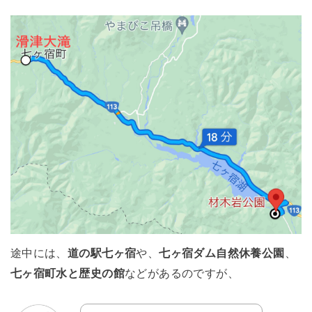
途中には、
道の駅七ヶ宿
や、
七ヶ宿ダム自然休養公園
、
七ヶ宿町水と歴史の館
などがあるのですが、