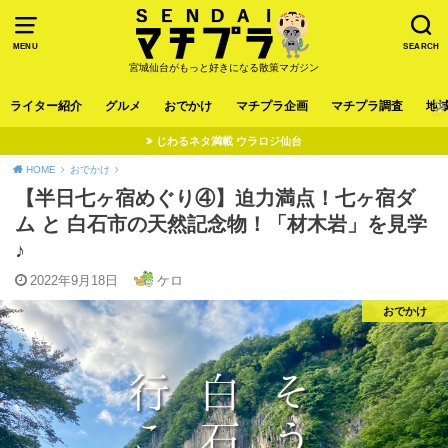
MENU
SEARCH
宮城仙台がもっと好きになる散策マガジン
ライター紹介
グルメ
おでかけ
マチプラ企画
マチプラ調査
地
じわるネタ満載 ウラロジ仙台
HOME
おでかけ
【半日七ヶ宿めぐり④】迫力満点！七ヶ宿ダ
ム と 白石市の天然記念物！「材木岩」を見学
♪
2022年9月18日
ケロ
おでかけ