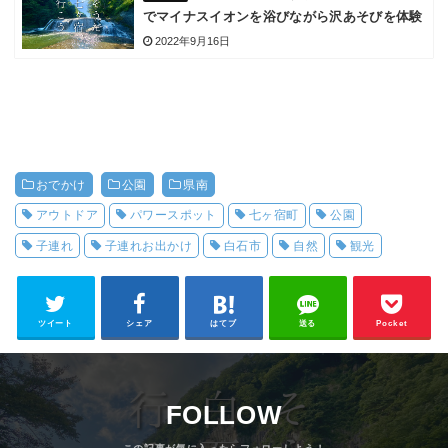
でマイナスイオンを浴びながら沢あそびを体験
2022年9月16日
おでかけ
公園
県南
アウトドア
パワースポット
七ヶ宿町
公園
子連れ
子連れお出かけ
白石市
自然
観光
ツイート
シェア
はてブ
送る
Pocket
FOLLOW