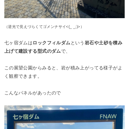
（逆光で見えづらくてゴメンナサイ<(_ _;)>）
七ヶ宿ダムは
ロックフィルダム
という
岩石や土砂を積み
上げて建設する型式のダム
で、
この展望公園からみると、岩が積み上がってる様子がよ
く観察できます。
こんなパネルがあったので