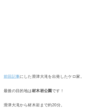
前回記事
にした滑津大滝を出発したケロ家。
最後の目的地は
材木岩公園
です！
滑津大滝から材木岩まで約20分。