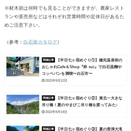
※材木岩は何時でも見ることができますが、農家レスト
ランや直売所などはそれぞれ営業時間や定休日があるた
めご注意下さい。
（参考：
白石旅カタログ
）
【半日七ヶ宿めぐり①】鎌先温泉街の
おしゃれCafe＆Shop『粋 sui』で白石温麵や
コッペパンを満喫〜白石市〜
2022年9月12日
【半日七ヶ宿めぐり②】東北一大きな
吊り橋！夏のやまびこ吊り橋を渡ってみた♪
2022年9月14日
【半日七ヶ宿めぐり③】夏の滑津大滝