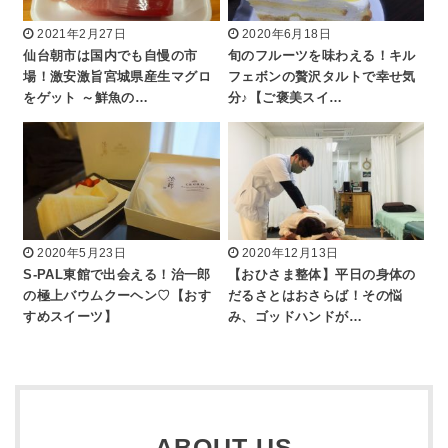
2021年2月27日
2020年6月18日
仙台朝市は国内でも自慢の市
旬のフルーツを味わえる！キル
場！激安激旨宮城県産生マグロ
フェボンの贅沢タルトで幸せ気
をゲット ～鮮魚の…
分♪【ご褒美スイ…
2020年5月23日
2020年12月13日
S-PAL東館で出会える！治一郎
【おひさま整体】平日の身体の
の極上バウムクーヘン♡【おす
だるさとはおさらば！その悩
すめスイーツ】
み、ゴッドハンドが…
ABOUT US