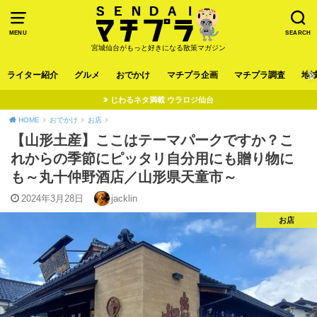
MENU
SEARCH
宮城仙台がもっと好きになる散策マガジン
ライター紹介
グルメ
おでかけ
マチプラ企画
マチプラ調査
地
じわるネタ満載 ウラロジ仙台
HOME
おでかけ
お店
【山形土産】ここはテーマパークですか？こ
れからの季節にピッタリ自分用にも贈り物に
も～丸十仲野酒店／山形県天童市～
2024年3月28日
jacklin
お店