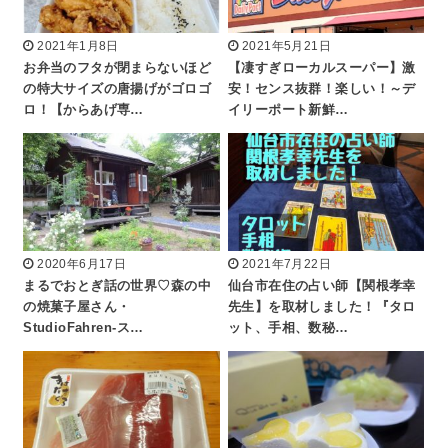
2021年1月8日
2021年5月21日
お弁当のフタが閉まらないほど
【凄すぎローカルスーパー】激
の特大サイズの唐揚げがゴロゴ
安！センス抜群！楽しい！～デ
ロ！【からあげ専…
イリーポート新鮮…
2020年6月17日
2021年7月22日
まるでおとぎ話の世界♡森の中
仙台市在住の占い師【関根孝幸
の焼菓子屋さん・
先生】を取材しました！『タロ
StudioFahren-ス…
ット、手相、数秘…