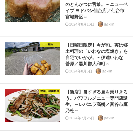
のとんかつに舌鼓。～ニューベ
イブ ヨドバシ仙台店／仙台市
宮城野区～
2024年8月16日
jacklin
【日曜日限定】今が旬。実は郷
お店
土料理の「いわなの塩焼き」を
自宅でいかが。～伊達いわな
菅原／黒川郡大和町～
2024年8月5日
jacklin
【新店】暑すぎる夏を乗りきろ
中華 / 韓国料理
う。パワフルメニュー専門店誕
生。～レバニラ髙橋／富谷市鷹
乃杜～
2024年7月25日
jacklin