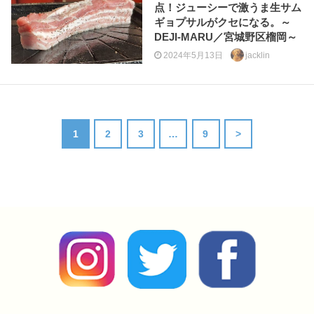
点！ジューシーで激うま生サム
ギョプサルがクセになる。～
DEJI-MARU／宮城野区榴岡～
2024年5月13日
jacklin
1
2
3
…
9
>