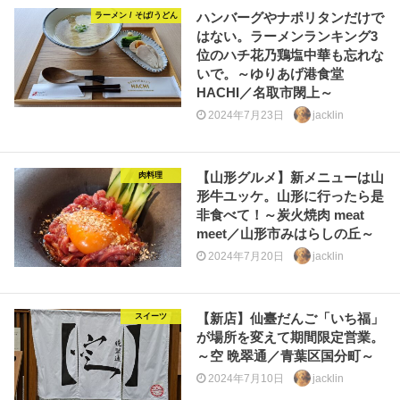
ハンバーグやナポリタンだけで
ラーメン / そば/うどん
はない。ラーメンランキング3
位のハチ花乃鶏塩中華も忘れな
いで。～ゆりあげ港食堂
HACHI／名取市閖上～
2024年7月23日
jacklin
【山形グルメ】新メニューは山
肉料理
形牛ユッケ。山形に行ったら是
非食べて！～炭火焼肉 meat
meet／山形市みはらしの丘～
2024年7月20日
jacklin
【新店】仙臺だんご「いち福」
スイーツ
が場所を変えて期間限定営業。
～空 晩翠通／青葉区国分町～
2024年7月10日
jacklin