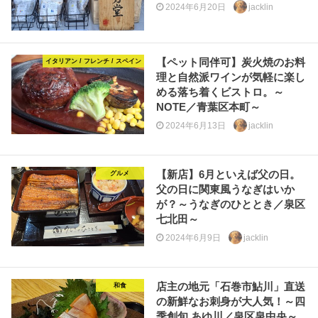
2024年6月20日
jacklin
【ペット同伴可】炭火焼のお料
イタリアン / フレンチ / スペイン
理と自然派ワインが気軽に楽し
める落ち着くビストロ。～
NOTE／青葉区本町～
2024年6月13日
jacklin
【新店】6月といえば父の日。
グルメ
父の日に関東風うなぎはいか
が？～うなぎのひととき／泉区
七北田～
2024年6月9日
jacklin
店主の地元「石巻市鮎川」直送
和食
の新鮮なお刺身が大人気！～四
季創旬 あゆ川／泉区泉中央～