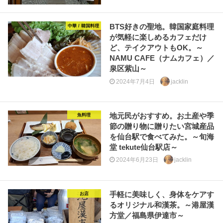
BTS好きの聖地。韓国家庭料理
中華 / 韓国料理
が気軽に楽しめるカフェだけ
ど、テイクアウトもOK。～
NAMU CAFE（ナムカフェ）／
泉区紫山～
2024年7月4日
jacklin
地元民がおすすめ。お土産や季
魚料理
節の贈り物に贈りたい宮城産品
を仙台駅で食べてみた。～旬海
堂 tekute仙台駅店～
2024年6月23日
jacklin
手軽に美味しく、身体をケアす
お店
るオリジナル和漢茶。～港屋漢
方堂／福島県伊達市～