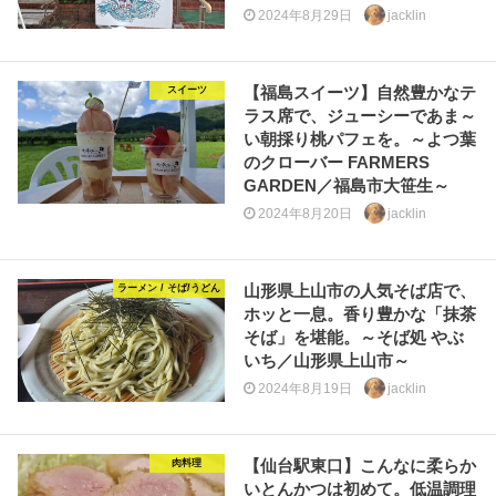
2024年8月29日
jacklin
【福島スイーツ】自然豊かなテ
スイーツ
ラス席で、ジューシーであま～
い朝採り桃パフェを。～よつ葉
のクローバー FARMERS
GARDEN／福島市大笹生～
2024年8月20日
jacklin
山形県上山市の人気そば店で、
ラーメン / そば/うどん
ホッと一息。香り豊かな「抹茶
そば」を堪能。～そば処 やぶ
いち／山形県上山市～
2024年8月19日
jacklin
【仙台駅東口】こんなに柔らか
肉料理
いとんかつは初めて。低温調理