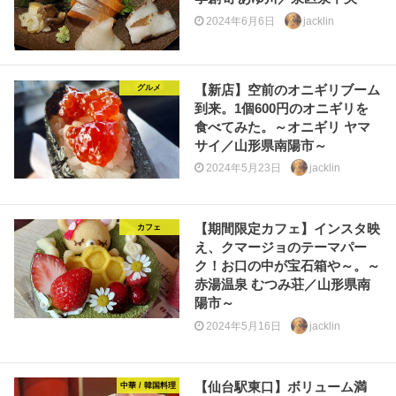
2024年6月6日
jacklin
【新店】空前のオニギリブーム
グルメ
到来。1個600円のオニギリを
食べてみた。～オニギリ ヤマ
サイ／山形県南陽市～
2024年5月23日
jacklin
【期間限定カフェ】インスタ映
カフェ
え、クマージョのテーマパー
ク！お口の中が宝石箱や～。～
赤湯温泉 むつみ荘／山形県南
陽市～
2024年5月16日
jacklin
【仙台駅東口】ボリューム満
中華 / 韓国料理