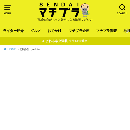
MENU
SEARCH
宮城仙台がもっと好きになる散策マガジン
ライター紹介
グルメ
おでかけ
マチプラ企画
マチプラ調査
地
じわるネタ満載 ウラロジ仙台
HOME
投稿者 : jacklin