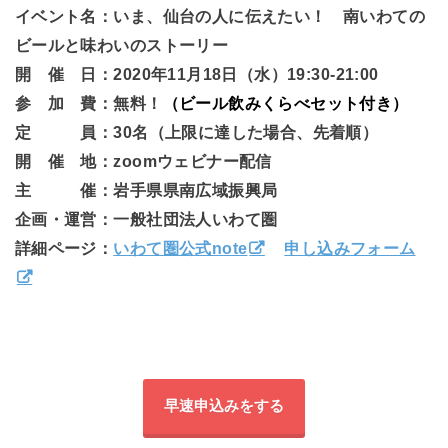
イベント名：いま、仙台の人に伝えたい！ 南いわての
ビールと味わいのストーリー
開 催 日：2020年11月18日（水）19:30-21:00
参 加 費：無料！
（ビール飲みくらべセット付き）
定 員：30名（上限に達した場合、先着順）
開 催 地：zoomウェビナー配信
主 催：岩手県県南広域振興局
企画・運営：一般社団法人いわて圏
詳細ページ：
いわて圏公式note
申し込みフォーム
早速申込みをする