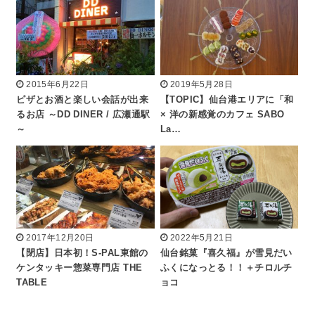
2015年6月22日
2019年5月28日
ピザとお酒と楽しい会話が出来
【TOPIC】仙台港エリアに「和
るお店 ～DD DINER / 広瀬通駅
× 洋の新感覚のカフェ SABO
～
La…
2017年12月20日
2022年5月21日
【閉店】日本初！S-PAL東館の
仙台銘菓『喜久福』が雪見だい
ケンタッキー惣菜専門店 THE
ふくになっとる！！＋チロルチ
TABLE
ョコ