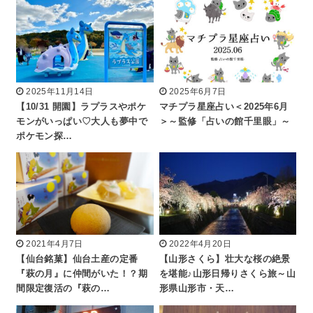
2025年11月14日
2025年6月7日
【10/31 開園】ラプラスやポケ
マチプラ星座占い＜2025年6月
モンがいっぱい♡大人も夢中で
＞～監修「占いの館千里眼」～
ポケモン探…
2021年4月7日
2022年4月20日
【仙台銘菓】仙台土産の定番
【山形さくら】壮大な桜の絶景
『萩の月』に仲間がいた！？期
を堪能♪山形日帰りさくら旅～山
間限定復活の『萩の…
形県山形市・天…