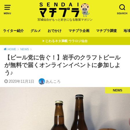
MENU
SEARCH
宮城仙台がもっと好きになる散策マガジン
ライター紹介
グルメ
おでかけ
マチプラ企画
マチプラ調査
地
じわるネタ満載 ウラロジ仙台
HOME
NEWS
【ビール党に告ぐ！】岩手のクラフトビール
が無料で届くオンラインイベントに参加しよ
う♪
2020年11月1日
あんころ
NEWS