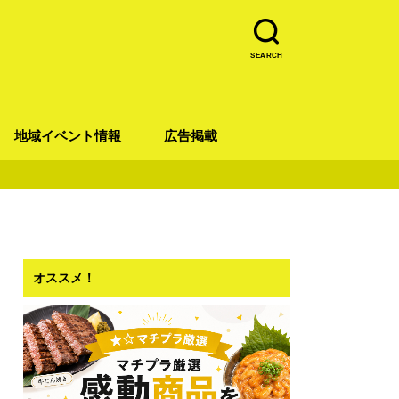
SEARCH
地域イベント情報
広告掲載
青葉区
宮城野区
太白区
若林区
泉区
オススメ！