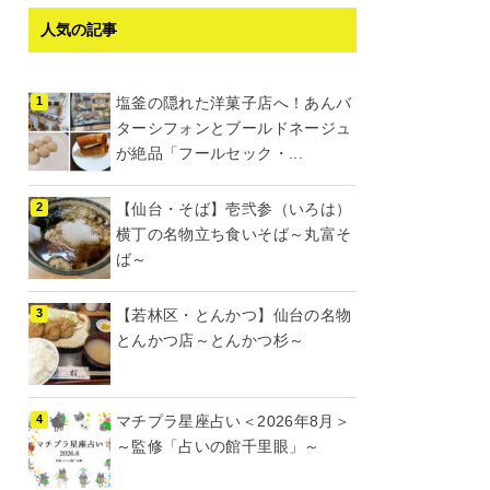
人気の記事
塩釜の隠れた洋菓子店へ！あんバ
ターシフォンとブールドネージュ
が絶品「フールセック・...
【仙台・そば】壱弐参（いろは）
横丁の名物立ち食いそば～丸富そ
ば～
【若林区・とんかつ】仙台の名物
とんかつ店～とんかつ杉～
マチプラ星座占い＜2026年8月＞
～監修「占いの館千里眼」～