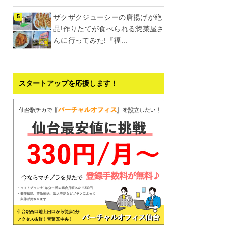
ザクザクジューシーの唐揚げが絶
品!作りたてが食べられる惣菜屋さ
んに行ってみた!『福...
スタートアップを応援します！