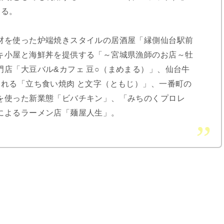
する。
を使った炉端焼きスタイルの居酒屋「縁側仙台駅前
キ小屋と海鮮丼を提供する「～宮城県漁師のお店～牡
店「大豆バル&カフェ 豆○（まめまる）」、仙台牛
られる「立ち食い焼肉 と文字（ともじ）」、一番町の
を使った新業態「ビバチキン」、「みちのくプロレ
によるラーメン店「麺屋人生」。