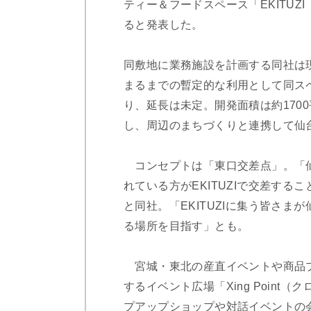
ティー＆フードスペース「EKITUZ
ると発表した。
同敷地に業務施設を計画する同社は
まるまでの暫定的な利用として同ス
り、延長は未定。開発面積は約170
し、周辺のまちづくりと連携して仙
コンセプトは「東口交差点」。「仙
れている方がEKITUZIで交差す
と同社。「EKITUZIに集う皆さ
る場所を目指す」とも。
宮城・東北の産直イベントや商品プ
するイベント広場「Xing Poin
プアップショップや対話イベントの会