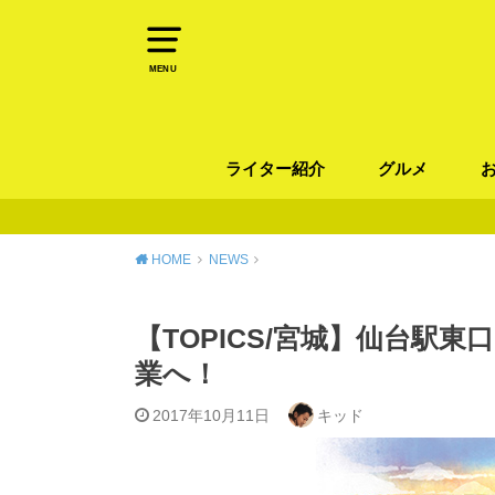
MENU
ライター紹介
グルメ
パン
ラーメン / そ
カレー
カフェ
スイーツ
和食
イタリアン / 
中華 / 韓国料理
エスニック料理
肉料理
魚料理
HOME
NEWS
【TOPICS/宮城】仙台駅東口
業へ！
2017年10月11日
キッド