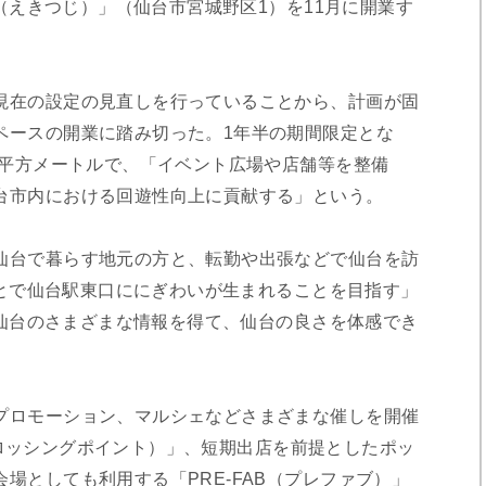
I（えきつじ）」（仙台市宮城野区1）を11月に開業す
現在の設定の見直しを行っていることから、計画が固
ペースの開業に踏み切った。1年半の期間限定とな
0平方メートルで、「イベント広場や店舗等を整備
台市内における回遊性向上に貢献する」という。
台で暮らす地元の方と、転勤や出張などで仙台を訪
ることで仙台駅東口ににぎわいが生まれることを目指す」
まが仙台のさまざまな情報を得て、仙台の良さを体感でき
ロモーション、マルシェなどさまざまな催しを開催
t（クロッシングポイント）」、短期出店を前提としたポッ
場としても利用する「PRE-FAB（プレファブ）」