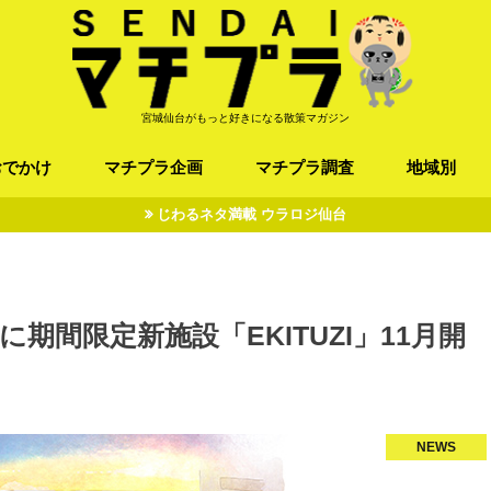
宮城仙台がもっと好きになる散策マガジン
おでかけ
マチプラ企画
マチプラ調査
地域別
じわるネタ満載 ウラロジ仙台
ば/うどん
フレンチ / スペイン
お店
施設
公園
お寺/神社/史跡
スポーツ
エンターティメント
オトアルキ
マチプラ企業訪問
ファッション
ブラミヤギ
マチプラ漫画
マチプラ小説
歴史
仙台
県北
県南
三陸
に期間限定新施設「EKITUZI」11月開
NEWS