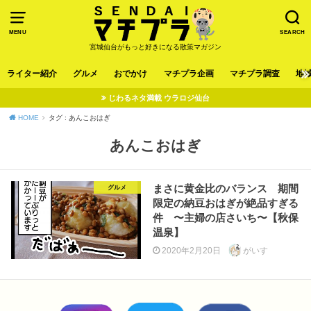
MENU
SEARCH
宮城仙台がもっと好きになる散策マガジン
ライター紹介
グルメ
おでかけ
マチプラ企画
マチプラ調査
地
じわるネタ満載 ウラロジ仙台
HOME
タグ : あんこおはぎ
あんこおはぎ
まさに黄金比のバランス 期間
グルメ
限定の納豆おはぎが絶品すぎる
件 〜主婦の店さいち〜【秋保
温泉】
2020年2月20日
がいす