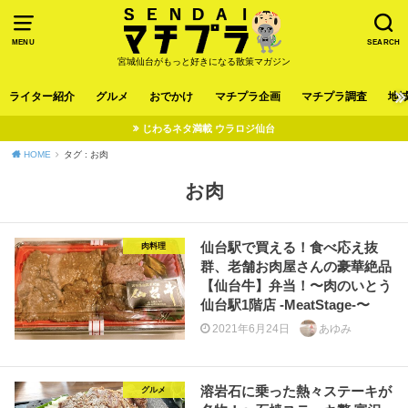
MENU
SEARCH
宮城仙台がもっと好きになる散策マガジン
ライター紹介
グルメ
おでかけ
マチプラ企画
マチプラ調査
地
じわるネタ満載 ウラロジ仙台
HOME
タグ : お肉
お肉
仙台駅で買える！食べ応え抜
肉料理
群、老舗お肉屋さんの豪華絶品
【仙台牛】弁当！〜肉のいとう
仙台駅1階店 -MeatStage-〜
2021年6月24日
あゆみ
溶岩石に乗った熱々ステーキが
グルメ