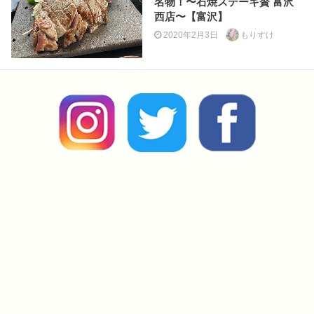
名物！〜石焼ステーキ贅 富沢
西店〜【富沢】
2020年2月3日
もりすけ