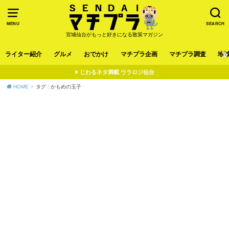
MENU
SEARCH
宮城仙台がもっと好きになる散策マガジン
ライター紹介
グルメ
おでかけ
マチプラ企画
マチプラ調査
地
じわるネタ満載 ウラロジ仙台
HOME
タグ : かもめの玉子