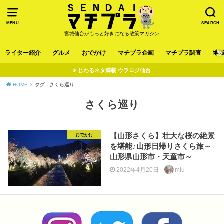
MENU
SEARCH
宮城仙台がもっと好きになる散策マガジン
ライター紹介
グルメ
おでかけ
マチプラ企画
マチプラ調査
地
じわるネタ満載 ウラロジ仙台
HOME
タグ : さくら巡り
さくら巡り
【山形さくら】壮大な桜の絶景
おでかけ
を堪能♪山形日帰りさくら旅～
山形県山形市・天童市～
2022年4月20日
miu