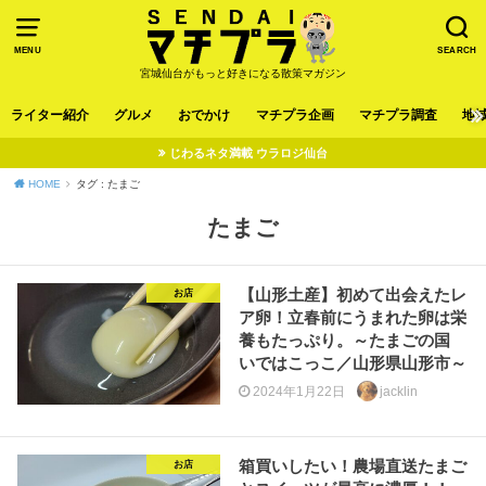
MENU
SEARCH
宮城仙台がもっと好きになる散策マガジン
ライター紹介
グルメ
おでかけ
マチプラ企画
マチプラ調査
地
じわるネタ満載 ウラロジ仙台
HOME
タグ : たまご
たまご
【山形土産】初めて出会えたレ
お店
ア卵！立春前にうまれた卵は栄
養もたっぷり。～たまごの国
いではこっこ／山形県山形市～
2024年1月22日
jacklin
箱買いしたい！農場直送たまご
お店