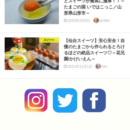
とスイーツが最高に濃厚！！～
たまごの国 いではこっこ／山
形県山形市～
2023年3月8日
jacklin
【仙台スイーツ】安心安全！自
スイーツ
慢のたまごから作られるとろけ
るほどの絶品スイーツ♡～花兄
園/かけいえん～
2021年11月1日
miu