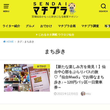
MENU
SEARCH
宮城仙台がもっと好きになる散策マガジン
ライター紹介
グルメ
おでかけ
マチプラ企画
マチプラ調査
地
じわるネタ満載 ウラロジ仙台
HOME
タグ : まち歩き
まち歩き
【新たな楽しみ方を発見！】仙
おでかけ
台中心部をぶらりバスの旅
♡『仙台MaaS』でお得なまち
歩き♪～120円パッ区一日乗車
券～
2021年12月6日
miu