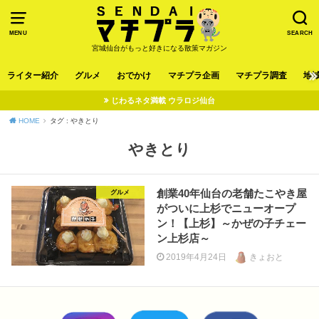
MENU
SEARCH
宮城仙台がもっと好きになる散策マガジン
ライター紹介
グルメ
おでかけ
マチプラ企画
マチプラ調査
地
じわるネタ満載 ウラロジ仙台
HOME
タグ : やきとり
やきとり
創業40年仙台の老舗たこやき屋
グルメ
がついに上杉でニューオープ
ン！【上杉】～かぜの子チェー
ン上杉店～
2019年4月24日
きょおと