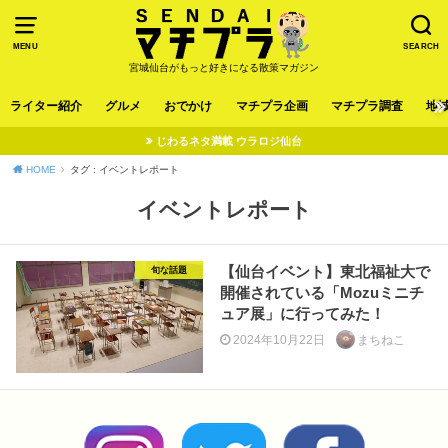
MENU
SEARCH
宮城仙台がもっと好きになる散策マガジン
ライター紹介
グルメ
おでかけ
マチプラ企画
マチプラ調査
地
じわるネタ満載 ウラロジ仙台
HOME
タグ : イベントレポート
イベントレポート
【仙台イベント】東北福祉大で
旬な話題
開催されている「Mozuミニチ
ュア展」に行ってみた！
2024年10月22日
まちねこ