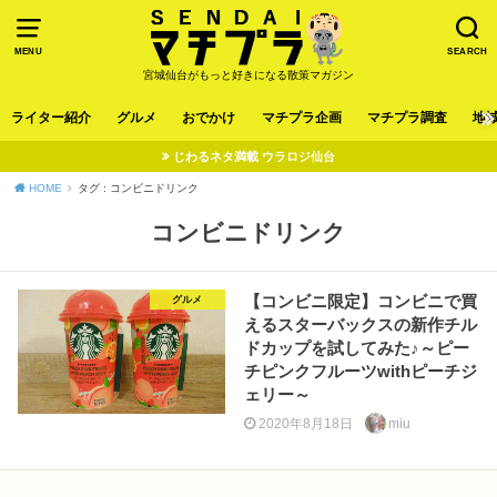
MENU
SEARCH
宮城仙台がもっと好きになる散策マガジン
ライター紹介
グルメ
おでかけ
マチプラ企画
マチプラ調査
地
じわるネタ満載 ウラロジ仙台
HOME
タグ : コンビニドリンク
コンビニドリンク
【コンビニ限定】コンビニで買
グルメ
えるスターバックスの新作チル
ドカップを試してみた♪～ピー
チピンクフルーツwithピーチジ
ェリー～
2020年8月18日
miu