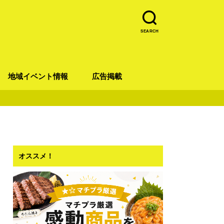
SEARCH
地域イベント情報
広告掲載
青葉区
宮城野区
太白区
若林区
泉区
オススメ！