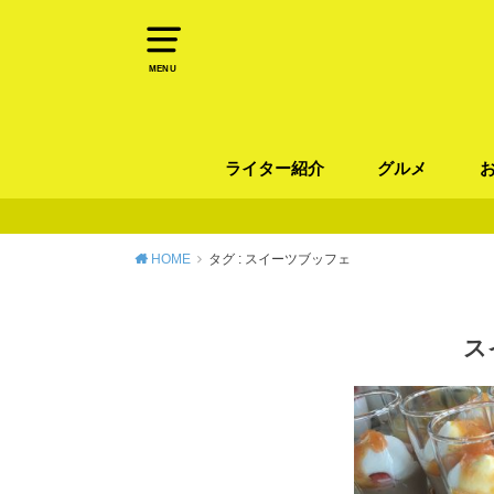
MENU
ライター紹介
グルメ
パン
ラーメン / そ
カレー
カフェ
スイーツ
和食
イタリアン / 
中華 / 韓国料理
エスニック料理
肉料理
魚料理
HOME
タグ : スイーツブッフェ
ス