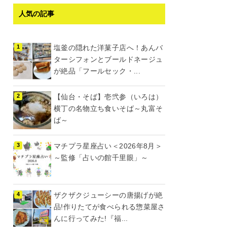
人気の記事
塩釜の隠れた洋菓子店へ！あんバ
ターシフォンとブールドネージュ
が絶品「フールセック・...
【仙台・そば】壱弐参（いろは）
横丁の名物立ち食いそば～丸富そ
ば～
マチプラ星座占い＜2026年8月＞
～監修「占いの館千里眼」～
ザクザクジューシーの唐揚げが絶
品!作りたてが食べられる惣菜屋さ
んに行ってみた!『福...