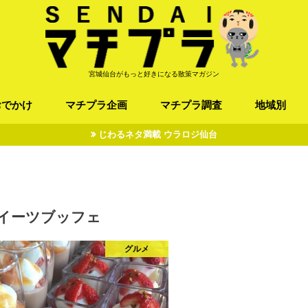
宮城仙台がもっと好きになる散策マガジン
おでかけ
マチプラ企画
マチプラ調査
地域別
じわるネタ満載 ウラロジ仙台
ば/うどん
フレンチ / スペイン
お店
施設
公園
お寺/神社/史跡
スポーツ
エンターティメント
オトアルキ
マチプラ企業訪問
ファッション
ブラミヤギ
マチプラ漫画
マチプラ小説
歴史
仙台
県北
県南
三陸
イーツブッフェ
グルメ