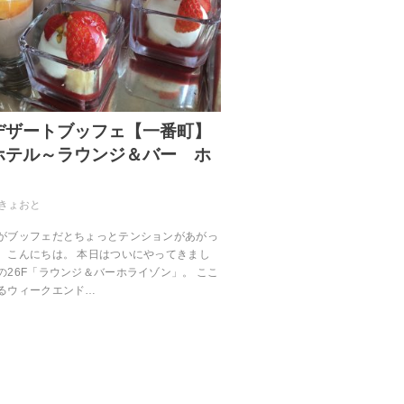
デザートブッフェ【一番町】
ホテル～ラウンジ＆バー ホ
きょおと
がブッフェだとちょっとテンションがあがっ
、こんにちは。 本日はついにやってきまし
の26F「ラウンジ＆バーホライゾン」。 ここ
るウィークエンド…