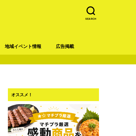
SEARCH
地域イベント情報
広告掲載
青葉区
宮城野区
太白区
若林区
泉区
オススメ！