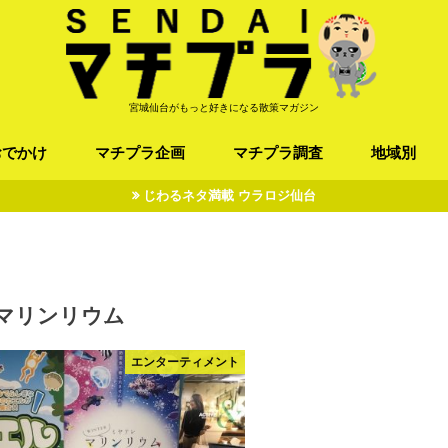
宮城仙台がもっと好きになる散策マガジン
おでかけ
マチプラ企画
マチプラ調査
地域別
じわるネタ満載 ウラロジ仙台
ば/うどん
フレンチ / スペイン
お店
施設
公園
お寺/神社/史跡
スポーツ
エンターティメント
オトアルキ
マチプラ企業訪問
ファッション
ブラミヤギ
マチプラ漫画
マチプラ小説
歴史
仙台
県北
県南
三陸
マリンリウム
エンターティメント