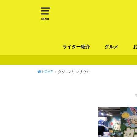
MENU
ライター紹介
グルメ
パン
ラーメン / そ
カレー
カフェ
スイーツ
和食
イタリアン / 
中華 / 韓国料理
エスニック料理
肉料理
魚料理
HOME
タグ : マリンリウム