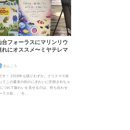
仙台フォーラスにマリンリウ
連れにオススメ〜ミヤテレマ
あんころ
す！ 2019年も残りわずか。クリスマス前
ってこの週末の街のにぎわいに圧倒されちゃ
るにつれて賑わいを見せるのは、待ち合わせ
ーラス前」。 今…