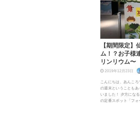
【期間限定】
ム！？お子様
リンリウム〜
2019年12月23日
こんにちは、あんころで
の週末ということもあ
いました！ 夕方にな
の定番スポット「フォ