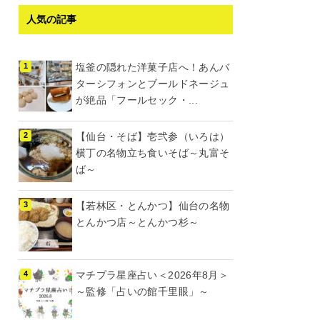
人気の記事
塩釜の隠れた洋菓子店へ！あんバ
ターシフォンとブールドネージュ
が絶品「フールセック・...
【仙台・そば】壱弐参（いろは）
横丁の名物立ち食いそば～丸富そ
ば～
【若林区・とんかつ】仙台の名物
とんかつ店～とんかつ杉～
マチプラ星座占い＜2026年8月＞
～監修「占いの館千里眼」～