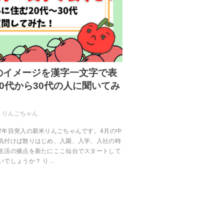
のイメージを漢字一文字で表
0代から30代の人に聞いてみ
りんごちゃん
2年目突入の新米りんごちゃんです。4月の中
気付けば散りはじめ、入園、入学、入社の時
生活の拠点を新たにここ仙台でスタートして
いでしょうか？ り…