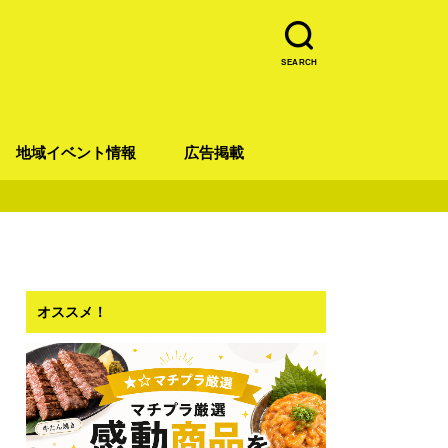
SEARCH
地域イベント情報
広告掲載
青葉区
宮城野区
太白区
若林区
泉区
オススメ！