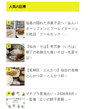
人気の記事
塩釜の隠れた洋菓子店へ！あんバ
ターシフォンとブールドネージュ
が絶品「フールセック・...
【仙台・そば】壱弐参（いろは）
横丁の名物立ち食いそば～丸富そ
ば～
【若林区・とんかつ】仙台の名物
とんかつ店～とんかつ杉～
マチプラ星座占い＜2026年8月＞
～監修「占いの館千里眼」～