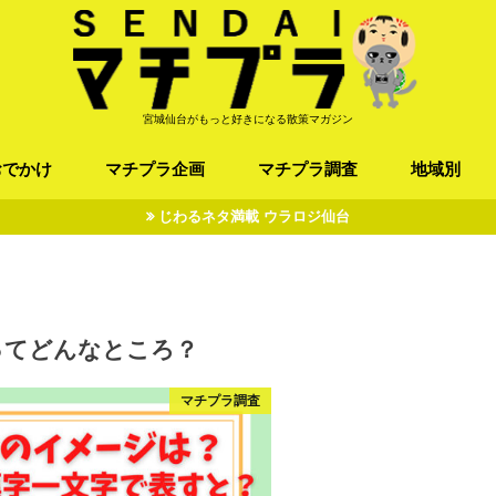
宮城仙台がもっと好きになる散策マガジン
おでかけ
マチプラ企画
マチプラ調査
地域別
じわるネタ満載 ウラロジ仙台
ば/うどん
フレンチ / スペイン
お店
施設
公園
お寺/神社/史跡
スポーツ
エンターティメント
オトアルキ
マチプラ企業訪問
ファッション
ブラミヤギ
マチプラ漫画
マチプラ小説
歴史
仙台
県北
県南
三陸
ってどんなところ？
マチプラ調査