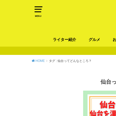
MENU
ライター紹介
グルメ
パン
ラーメン / そ
カレー
カフェ
スイーツ
和食
イタリアン / 
中華 / 韓国料理
エスニック料理
肉料理
魚料理
HOME
タグ : 仙台ってどんなところ？
仙台