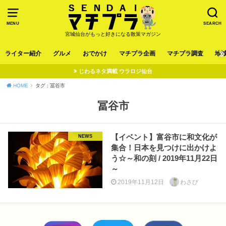
MENU
SEARCH
宮城仙台がもっと好きになる散策マガジン
ライター紹介
グルメ
おでかけ
マチプラ企画
マチプラ調査
地
じわるネタ満載 ウラロジ仙台
HOME
タグ : 冨谷市
冨谷市
【イベント】富谷市に和文化が
NEWS
集合！日本を見つけに出かけよ
う☆～和の刻 / 2019年11月22日
～
2019年11月12日
わさび