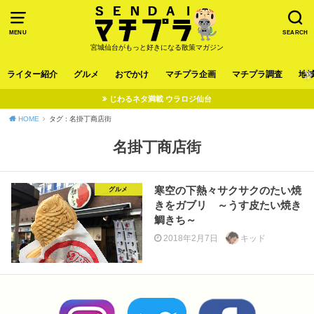
MENU
SEARCH
宮城仙台がもっと好きになる散策マガジン
ライター紹介
グルメ
おでかけ
マチプラ企画
マチプラ調査
地
じわるネタ満載 ウラロジ仙台
HOME
タグ : 名掛丁商店街
名掛丁商店街
寒空の下熱々サクサクのたい焼
グルメ
きをガブリ ～うす皮たい焼き
鯛きち～
2018年2月7日
キッド