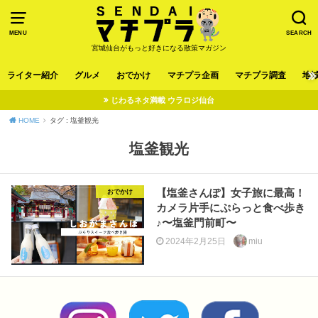
MENU
SEARCH
宮城仙台がもっと好きになる散策マガジン
ライター紹介
グルメ
おでかけ
マチプラ企画
マチプラ調査
地
じわるネタ満載 ウラロジ仙台
HOME
タグ : 塩釜観光
塩釜観光
【塩釜さんぽ】女子旅に最高！
おでかけ
カメラ片手にぷらっと食べ歩き
♪〜塩釜門前町〜
2024年2月25日
miu