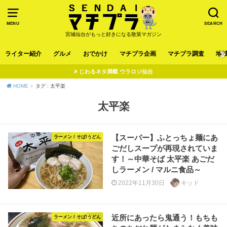
MENU
SEARCH
宮城仙台がもっと好きになる散策マガジン
ライター紹介
グルメ
おでかけ
マチプラ企画
マチプラ調査
地
じわるネタ満載 ウラロジ仙台
HOME
タグ : 太平楽
太平楽
【スーパー】ふとっちょ麺にあ
ラーメン / そば/うどん
ごだしスープが再現されていま
す！～中華そば 太平楽 あごだ
しラーメン / マルニ食品～
2022年11月30日
キッド
近所にあったら鬼通う！もちも
ラーメン / そば/うどん