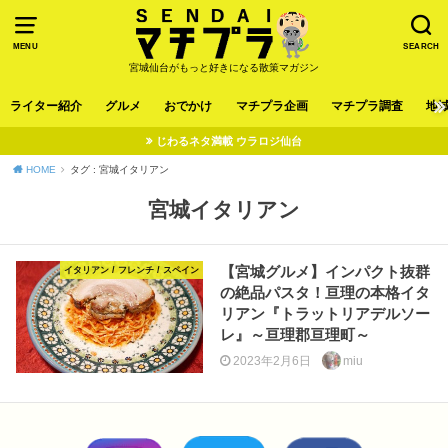
MENU
SEARCH
宮城仙台がもっと好きになる散策マガジン
ライター紹介
グルメ
おでかけ
マチプラ企画
マチプラ調査
地
じわるネタ満載 ウラロジ仙台
HOME
タグ : 宮城イタリアン
宮城イタリアン
【宮城グルメ】インパクト抜群
イタリアン / フレンチ / スペイン
の絶品パスタ！亘理の本格イタ
リアン『トラットリアデルソー
レ』～亘理郡亘理町～
2023年2月6日
miu