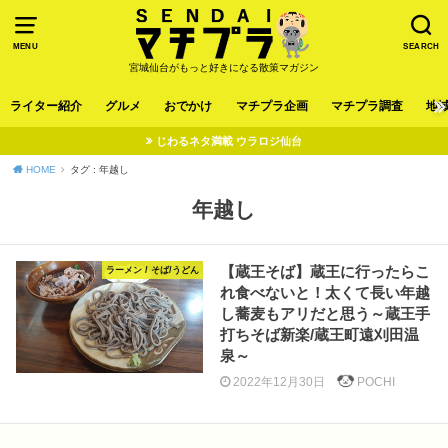
MENU
SEARCH
宮城仙台がもっと好きになる散策マガジン
ライター紹介
グルメ
おでかけ
マチプラ企画
マチプラ調査
地
じわるネタ満載 ウラロジ仙台
HOME
タグ : 年越し
年越し
【蔵王そば】蔵王に行ったらこ
ラーメン / そば/うどん
れ食べないと！太くて長い年越
し蕎麦もアリだと思う～蔵王手
打ちそば新楽/蔵王町遠刈田温
泉～
2022年12月30日
POCHI