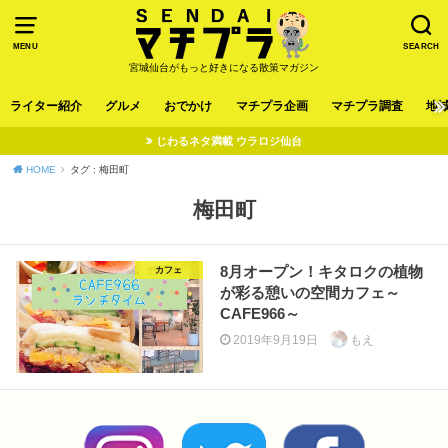
MENU
SEARCH
宮城仙台がもっと好きになる散策マガジン
ライター紹介
グルメ
おでかけ
マチプラ企画
マチプラ調査
地
じわるネタ満載 ウラロジ仙台
HOME
タグ : 梅田町
梅田町
8月オープン！キタロクの植物
カフェ
が彩る憩いの空間カフェ～
CAFE966～
2019年9月19日
もえ