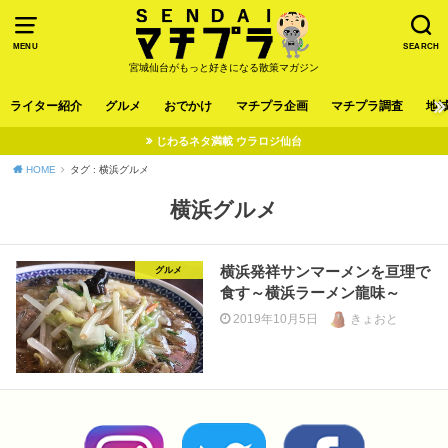
MENU
SEARCH
宮城仙台がもっと好きになる散策マガジン
ライター紹介
グルメ
おでかけ
マチプラ企画
マチプラ調査
地
じわるネタ満載 ウラロジ仙台
HOME
タグ : 横浜グルメ
横浜グルメ
横浜発祥サンマーメンを亘理で
グルメ
食す～横浜ラーメン龍味～
2019年10月5日
きょおと