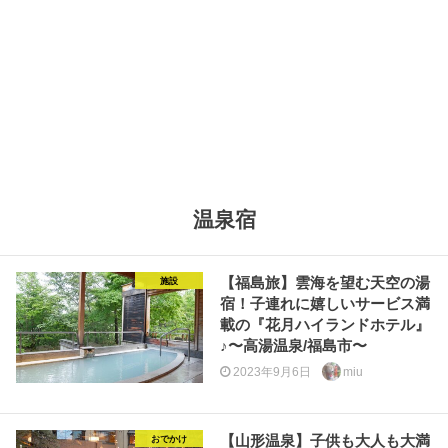
温泉宿
【福島旅】雲海を望む天空の湯
施設
宿！子連れに嬉しいサービス満
載の『花月ハイランドホテル』
♪〜高湯温泉/福島市〜
2023年9月6日
miu
【山形温泉】子供も大人も大満
おでかけ