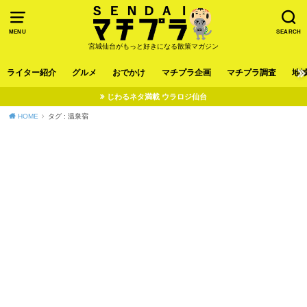
MENU
SEARCH
宮城仙台がもっと好きになる散策マガジン
ライター紹介
グルメ
おでかけ
マチプラ企画
マチプラ調査
地
じわるネタ満載 ウラロジ仙台
HOME
タグ : 温泉宿