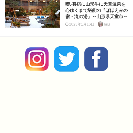
喫♪将棋に山形牛に天童温泉を
心ゆくまで堪能の『ほほえみの
宿・滝の湯』～山形県天童市～
2023年1月16日
miu