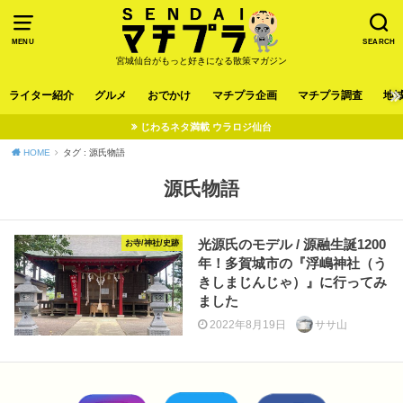
MENU
SEARCH
宮城仙台がもっと好きになる散策マガジン
ライター紹介
グルメ
おでかけ
マチプラ企画
マチプラ調査
地
じわるネタ満載 ウラロジ仙台
HOME
タグ : 源氏物語
源氏物語
光源氏のモデル / 源融生誕1200
お寺/神社/史跡
年！多賀城市の『浮嶋神社（う
きしまじんじゃ）』に行ってみ
ました
2022年8月19日
ササ山