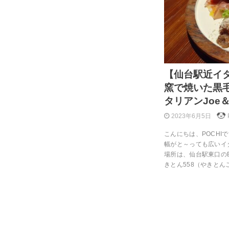
【仙台駅近イ
窯で焼いた黒
タリアンJoe＆
2023年6月5日
こんにちは、POCHI
幅がと～っても広いイ
場所は、仙台駅東口のB
きとん558（やきとん