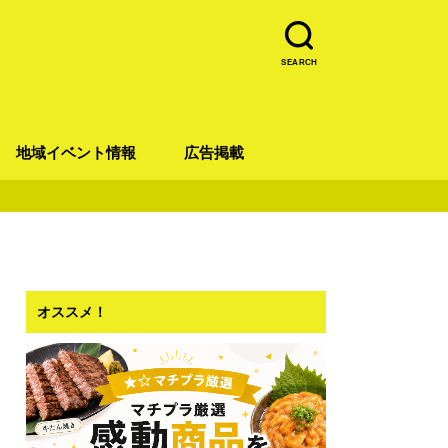
SEARCH
地域イベント情報
広告掲載
青葉区
宮城野区
太白区
若林区
泉区
オススメ！