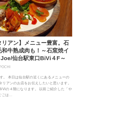
タリアン】メニュー豊富。石
毛和牛熟成肉も！～石窯焼イ
Joe/仙台駅東口BiVi４F～
POCHI
です。 本日は仙台駅の近くにあるメニューの
タリアンのお店をお伝えしたいと思います。
iViの４階になります。 以前ご紹介した「や
ごごは…