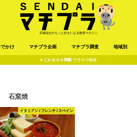
宮城仙台がもっと好きになる散策マガジン
おでかけ
マチプラ企画
マチプラ調査
地域別
じわるネタ満載 ウラロジ仙台
ば/うどん
フレンチ / スペイン
お店
施設
公園
お寺/神社/史跡
スポーツ
エンターティメント
オトアルキ
マチプラ企業訪問
ファッション
ブラミヤギ
マチプラ漫画
マチプラ小説
歴史
仙台
県北
県南
三陸
石窯焼
イタリアン / フレンチ / スペイン