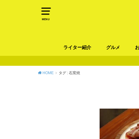
MENU
ライター紹介
グルメ
パン
ラーメン / そ
カレー
カフェ
スイーツ
和食
イタリアン / 
中華 / 韓国料理
エスニック料理
肉料理
魚料理
HOME
タグ : 石窯焼