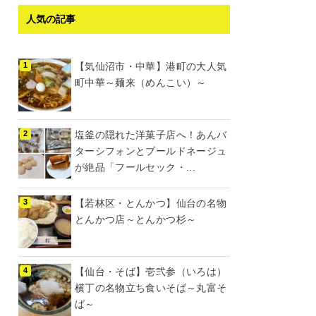
人気の記事
【気仙沼市・中華】港町の大人気
町中華～麺来（めんこい）～
塩釜の隠れた洋菓子店へ！あんバ
ターシフォンとブールドネージュ
が絶品「フールセック・...
【若林区・とんかつ】仙台の名物
とんかつ店～とんかつ杉～
【仙台・そば】壱弐参（いろは）
横丁の名物立ち食いそば～丸富そ
ば～