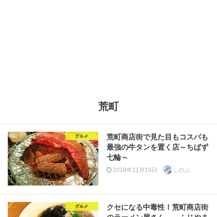
荒町
荒町商店街で見た目もコスパも
グルメ
最強の牛タンを置く店～ちばず
七輪～
2018年11月19日
しのぶ
クセになる中毒性！荒町商店街
グルメ