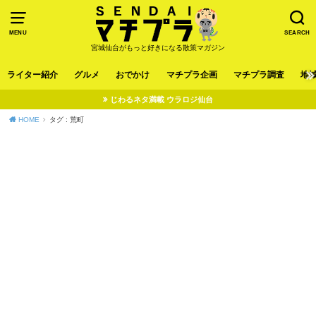
MENU
SEARCH
宮城仙台がもっと好きになる散策マガジン
ライター紹介
グルメ
おでかけ
マチプラ企画
マチプラ調査
地
じわるネタ満載 ウラロジ仙台
HOME
タグ : 荒町