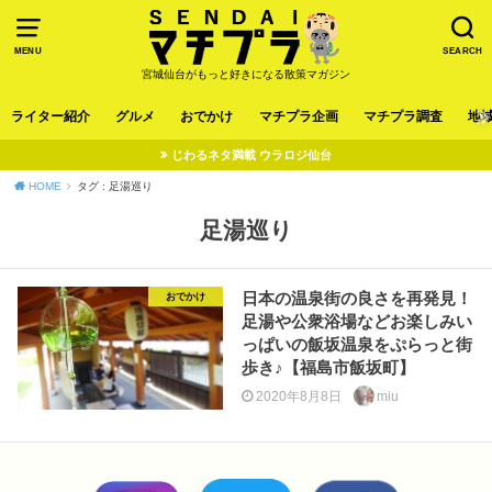
MENU
SEARCH
宮城仙台がもっと好きになる散策マガジン
ライター紹介
グルメ
おでかけ
マチプラ企画
マチプラ調査
地
じわるネタ満載 ウラロジ仙台
HOME
タグ : 足湯巡り
足湯巡り
日本の温泉街の良さを再発見！
おでかけ
足湯や公衆浴場などお楽しみい
っぱいの飯坂温泉をぷらっと街
歩き♪【福島市飯坂町】
2020年8月8日
miu