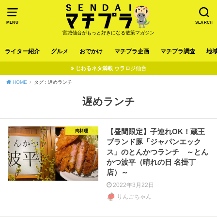
MENU
SEARCH
宮城仙台がもっと好きになる散策マガジン
ライター紹介
グルメ
おでかけ
マチプラ企画
マチプラ調査
地
じわるネタ満載 ウラロジ仙台
HOME
タグ : 遅めランチ
遅めランチ
【昼間限定】子連れOK！蔵王
肉料理
ブランド豚「ジャパンエック
ス」のとんかつランチ ～とん
かつ波平（晴れの日 名掛丁
店）～
2022年3月22日
りんごちゃん