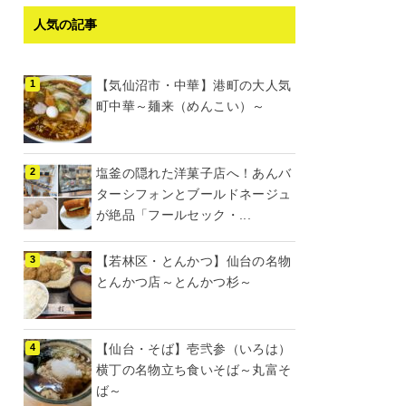
人気の記事
【気仙沼市・中華】港町の大人気
町中華～麺来（めんこい）～
塩釜の隠れた洋菓子店へ！あんバ
ターシフォンとブールドネージュ
が絶品「フールセック・...
【若林区・とんかつ】仙台の名物
とんかつ店～とんかつ杉～
【仙台・そば】壱弐参（いろは）
横丁の名物立ち食いそば～丸富そ
ば～