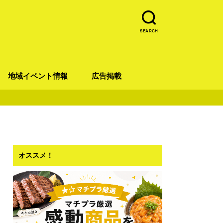
SEARCH
地域イベント情報
広告掲載
青葉区
宮城野区
太白区
若林区
泉区
オススメ！