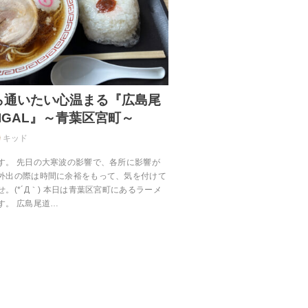
ら通いたい心温まる『広島尾
IGAL』～青葉区宮町～
キッド
す。 先日の大寒波の影響で、各所に影響が
外出の際は時間に余裕をもって、気を付けて
。(*´Д｀) 本日は青葉区宮町にあるラーメ
す。 広島尾道…