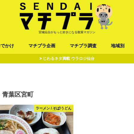
宮城仙台がもっと好きになる散策マガジン
おでかけ
マチプラ企画
マチプラ調査
地域別
じわるネタ満載 ウラロジ仙台
ば/うどん
フレンチ / スペイン
お店
施設
公園
お寺/神社/史跡
スポーツ
エンターティメント
オトアルキ
マチプラ企業訪問
ファッション
ブラミヤギ
マチプラ漫画
マチプラ小説
歴史
仙台
県北
県南
三陸
青葉区宮町
ラーメン / そば/うどん