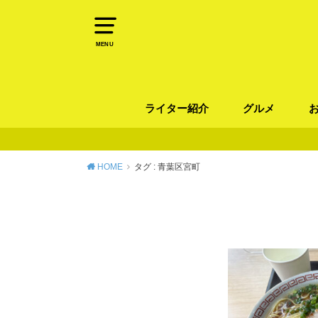
MENU
ライター紹介
グルメ
パン
ラーメン / そ
カレー
カフェ
スイーツ
和食
イタリアン / 
中華 / 韓国料理
エスニック料理
肉料理
魚料理
HOME
タグ : 青葉区宮町