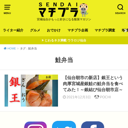
MENU
SEARCH
宮城仙台がもっと好きになる散策マガジン
ライター紹介
グルメ
おでかけ
マチプラ企画
マチプラ調査
地
じわるネタ満載 ウラロジ仙台
HOME
タグ : 鮭弁当
鮭弁当
【仙台朝市の新店】銀王という
お店
肉厚宮城産銀鮭の鮭弁当を食べ
てみた！～銀結び仙台朝市店～
2021年12月3日
POCHI