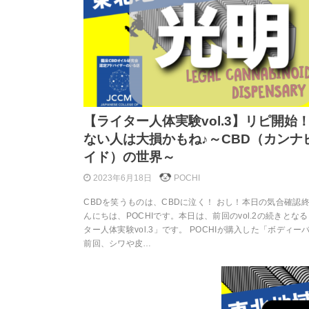
【ライター人体実験vol.3】リピ開始
ない人は大損かもね♪～CBD（カンナ
イド）の世界～
2023年6月18日
POCHI
CBDを笑うものは、CBDに泣く！ おし！本日の気合確認終
んにちは、POCHIです。本日は、前回のvol.2の続きとな
ター人体実験vol.3」です。 POCHIが購入した「ボディー
前回、シワや皮…