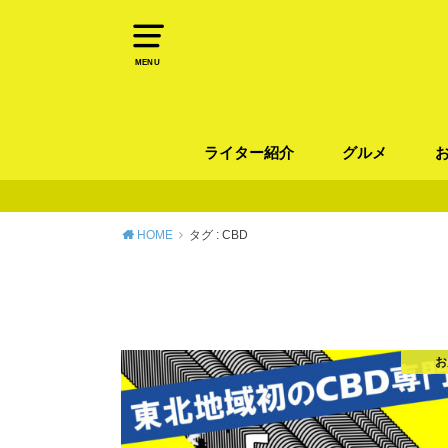
MENU
ライター紹介
グルメ
パン
ラーメン / そ
カレー
カフェ
スイーツ
和食
イタリアン / 
中華 / 韓国料理
エスニック料理
肉料理
魚料理
HOME
タグ : CBD
お