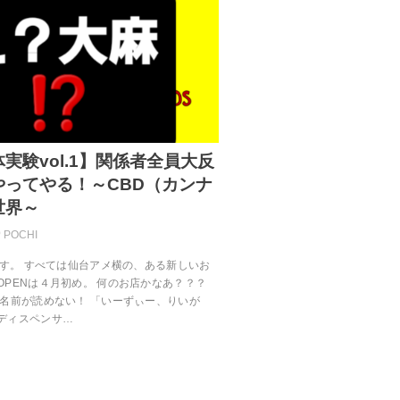
実験vol.1】関係者全員大反
やってやる！～CBD（カンナ
世界～
POCHI
です。 すべては仙台アメ横の、ある新しいお
OPENは４月初め。 何のお店かなあ？？？
の名前が読めない！ 「いーずぃー、りいが
ディスペンサ…