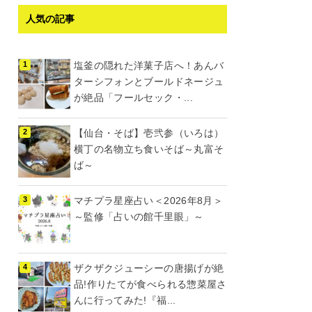
人気の記事
塩釜の隠れた洋菓子店へ！あんバ
ターシフォンとブールドネージュ
が絶品「フールセック・...
【仙台・そば】壱弐参（いろは）
横丁の名物立ち食いそば～丸富そ
ば～
マチプラ星座占い＜2026年8月＞
～監修「占いの館千里眼」～
ザクザクジューシーの唐揚げが絶
品!作りたてが食べられる惣菜屋さ
んに行ってみた!『福...