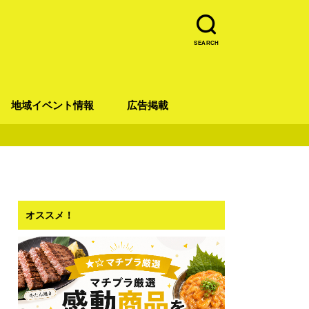
SEARCH
地域イベント情報
広告掲載
青葉区
宮城野区
太白区
若林区
泉区
オススメ！