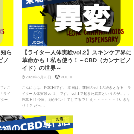
！知ら
【ライター人体実験vol.2】スキンケア界に
ビノ
革命かも！私も使う！～CBD（カンナビノ
イド）の世界～
2023年5月28日
POCHI
了♪ こ
こんにちは、POCHIです。 本日は、前回のvol.1の続きとなる「ラ
る「ライ
イター人体実験vol.2」です。 vol.1で起きた異変というのが。。。
バター」
POCHI！今日、顔がピン！てしてるで！ え～～～～～～！いきな
り！？ だっ…
お店