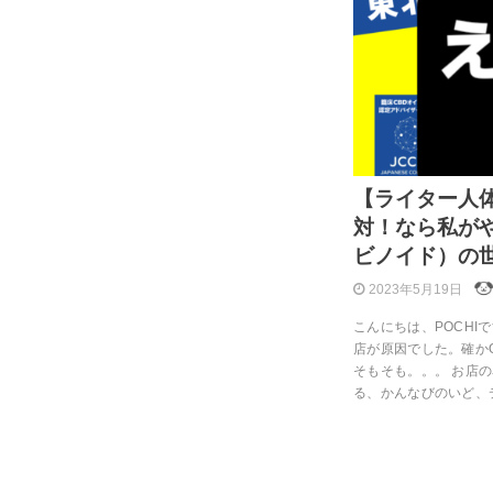
【ライター人体
対！なら私が
ビノイド）の
2023年5月19日
こんにちは、POCHI
店が原因でした。確か
そもそも。。。 お店
る、かんなびのいど、