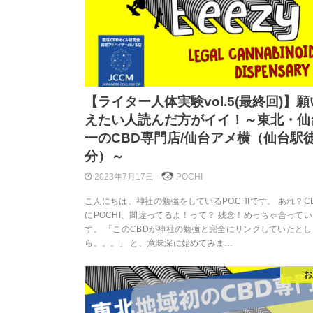
【ライター人体実験vol.5(最終回)】
えたい人読んだ方がイイ！～東北・仙
一のCBD専門店/仙台アメ横（仙台駅
分）～
2023年7月17日
POCHI
こんにちは、神社の勉強をしているPOCHIです。 あれ？C
にPOCHI、間違ってるよ！って？ 残念！めっちゃ合って
す。 「このCBDが神社の勉強と完全にリンクしていたとし
ら。。。」 と、意味深に始めてみま…
お