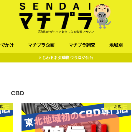
宮城仙台がもっと好きになる散策マガジン
おでかけ
マチプラ企画
マチプラ調査
地域別
じわるネタ満載 ウラロジ仙台
ば/うどん
フレンチ / スペイン
お店
施設
公園
お寺/神社/史跡
スポーツ
エンターティメント
オトアルキ
マチプラ企業訪問
ファッション
ブラミヤギ
マチプラ漫画
マチプラ小説
歴史
仙台
県北
県南
三陸
CBD
店
お店