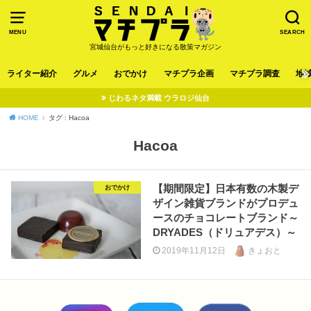
MENU
SEARCH
宮城仙台がもっと好きになる散策マガジン
ライター紹介
グルメ
おでかけ
マチプラ企画
マチプラ調査
地
じわるネタ満載 ウラロジ仙台
HOME
タグ : Hacoa
Hacoa
【期間限定】日本有数の木製デ
おでかけ
ザイン雑貨ブランドがプロデュ
ースのチョコレートブランド～
DRYADES（ドリュアデス）～
2019年11月12日
きょおと